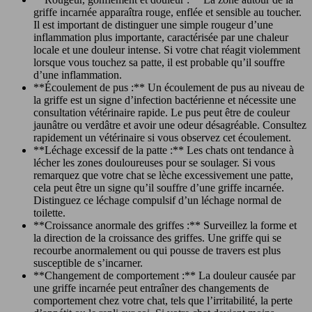
griffe incarnée apparaîtra rouge, enflée et sensible au toucher.
Il est important de distinguer une simple rougeur d’une
inflammation plus importante, caractérisée par une chaleur
locale et une douleur intense. Si votre chat réagit violemment
lorsque vous touchez sa patte, il est probable qu’il souffre
d’une inflammation.
**Écoulement de pus :** Un écoulement de pus au niveau de
la griffe est un signe d’infection bactérienne et nécessite une
consultation vétérinaire rapide. Le pus peut être de couleur
jaunâtre ou verdâtre et avoir une odeur désagréable. Consultez
rapidement un vétérinaire si vous observez cet écoulement.
**Léchage excessif de la patte :** Les chats ont tendance à
lécher les zones douloureuses pour se soulager. Si vous
remarquez que votre chat se lèche excessivement une patte,
cela peut être un signe qu’il souffre d’une griffe incarnée.
Distinguez ce léchage compulsif d’un léchage normal de
toilette.
**Croissance anormale des griffes :** Surveillez la forme et
la direction de la croissance des griffes. Une griffe qui se
recourbe anormalement ou qui pousse de travers est plus
susceptible de s’incarner.
**Changement de comportement :** La douleur causée par
une griffe incarnée peut entraîner des changements de
comportement chez votre chat, tels que l’irritabilité, la perte