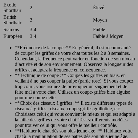
Exotic
2
Élevé
Shorthair
British
3
Moyen
Shorthair
Siamois
3-4
Faible
Européen
3-4
Faible à Moyen
**Fréquence de la coupe :** En général, il est recommandé
de couper les griffes de votre chat toutes les 2 à 3 semaines.
Cependant, la fréquence peut varier en fonction de son niveau
d’activité et de son environnement. Observez la longueur des
griffes et adaptez la fréquence en conséquence.
**Technique de coupe :** Coupez les griffes en biais, en
veillant à ne pas couper la pulpe (partie rose). Si vous coupez
trop court, vous risquez de provoquer un saignement et de
faire mal à votre chat. Utilisez un coupe-griffes bien aiguisé
pour une coupe nette.
**Choix des ciseaux à griffes :** Il existe différents types de
ciseaux à griffes : ciseaux, coupe-griffes guillotine, etc.
Choisissez celui qui vous convient le mieux et qui est adapté à
la taille des griffes de votre chat. Testez différents modèles
pour trouver celui qui vous offre le meilleur contrôle.
**Habituer le chat dès son plus jeune âge :** Habituez votre
chat à la manipulation de ses pattes dès son plus jeune âge.