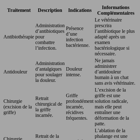
Informations
Traitement
Description
Indications
Complémentaires
Le vétérinaire
Administration
prescrira
Présence
d’antibiotiques
l’antibiotique le plus
d’une
Antibiothérapie
pour
adapté après un
infection
combattre
examen
bactérienne.
l’infection.
bactériologique si
nécessaire.
Ne jamais
Administration
administrer
d’antalgiques
Douleur
Antidouleur
d’antidouleur
pour soulager
intense.
humain à un chat
la douleur.
sans avis vétérinaire.
L’excision de la
Griffe
griffe est une
Retrait
Chirurgie
profondément
solution radicale,
chirurgical de
(excision de la
incarnée,
mais elle peut
la griffe
griffe)
récidives
entraîner une
incarnée.
fréquentes.
déformation de la
patte.
L’ablation de la
Retrait de la
phalange est une
Chirurgie