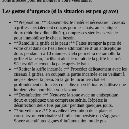
zone affectée pour les montrer à votre vétérinaire.
Les gestes d’urgence (si la situation est peu grave)
**Préparation :** Rassemblez le matériel nécessaire : ciseaux
à griffes spécialement conçus pour les chats, antiseptique
doux (chlorhexidine diluée), compresses stériles, serviette
pour immobiliser le chat si besoin.
**Ramollir la griffe et la peau :** Faites tremper la patte de
votre chat dans de l’eau tiède additionnée d’un antiseptique
doux pendant 5 à 10 minutes. Cela permettra de ramollir la
griffe et la peau, facilitant ainsi le retrait de la griffe incarnée.
Séchez délicatement la patte après le bain.
**Retirer la griffe incarnée :** Procédez délicatement avec les
ciseaux à griffes, en coupant la partie incarnée et en veillant à
ne pas blesser la peau. Si la griffe incarnée chat est
profondément enfoncée, consultez un vétérinaire. Utilisez une
lumière vive pour bien voir la zone.
**Désinfection :** Nettoyez la zone avec un antiseptique
doux et appliquez une compresse stérile. Répétez la
désinfection deux fois par jour pendant quelques jours.
**Surveillance :** Surveillez l’évolution de la plaie et
consultez un vétérinaire si l’infection persiste ou s’aggrave.
Soyez attentif aux signes d’inflammation ou de pus.