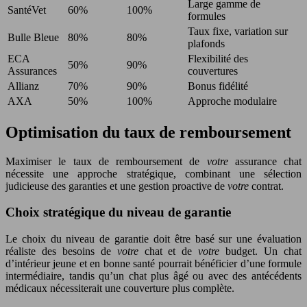
Large gamme de
SantéVet
60%
100%
formules
Taux fixe, variation sur
Bulle Bleue
80%
80%
plafonds
ECA
Flexibilité des
50%
90%
Assurances
couvertures
Allianz
70%
90%
Bonus fidélité
AXA
50%
100%
Approche modulaire
Optimisation du taux de remboursement
Maximiser le taux de remboursement de
votre
assurance chat
nécessite une approche stratégique, combinant une sélection
judicieuse des garanties et une gestion proactive de
votre
contrat.
Choix stratégique du niveau de garantie
Le choix du niveau de garantie doit être basé sur une évaluation
réaliste des besoins de
votre
chat et de
votre
budget. Un chat
d’intérieur jeune et en bonne santé pourrait bénéficier d’une formule
intermédiaire, tandis qu’un chat plus âgé ou avec des antécédents
médicaux nécessiterait une couverture plus complète.