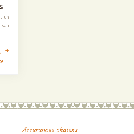
S
nt un
t son
 :
te
Assurances chatons