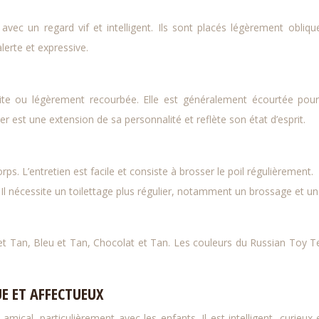
ec un regard vif et intelligent. Ils sont placés légèrement obliqu
erte et expressive.
ite ou légèrement recourbée. Elle est généralement écourtée pou
r est une extension de sa personnalité et reflète son état d’esprit.
corps. L’entretien est facile et consiste à brosser le poil régulièrement.
. Il nécessite un toilettage plus régulier, notamment un brossage et un
et Tan, Bleu et Tan, Chocolat et Tan. Les couleurs du Russian Toy Te
E ET AFFECTUEUX
mical, particulièrement avec les enfants. Il est intelligent, curieux e