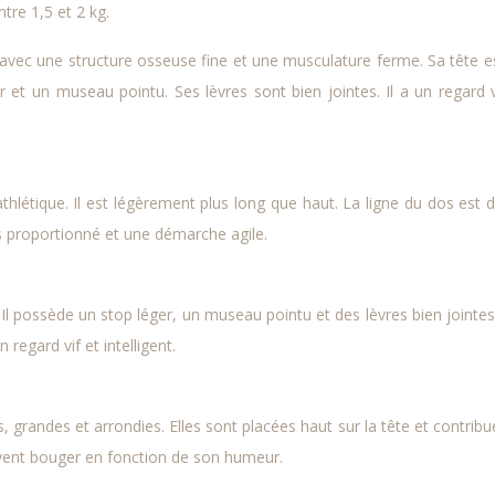
tre 1,5 et 2 kg.
avec une structure osseuse fine et une musculature ferme. Sa tête e
 et un museau pointu. Ses lèvres sont bien jointes. Il a un regard v
thlétique. Il est légèrement plus long que haut. La ligne du dos est d
ps proportionné et une démarche agile.
 Il possède un stop léger, un museau pointu et des lèvres bien jointes
egard vif et intelligent.
, grandes et arrondies. Elles sont placées haut sur la tête et contribu
euvent bouger en fonction de son humeur.