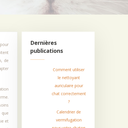
Dernières
publications
itent
n, de
apter
Comment utiliser
le nettoyant
auriculaire pour
ation
chat correctement
erme.
?
soins
Calendrier de
i que
vermifugation
ie et
pour votre chaton