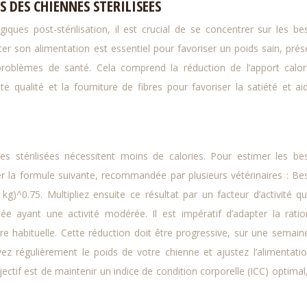
 DES CHIENNES STÉRILISÉES
ques post-stérilisation, il est crucial de se concentrer sur les be
ter son alimentation est essentiel pour favoriser un poids sain, prés
problèmes de santé. Cela comprend la réduction de l’apport calor
e qualité et la fourniture de fibres pour favoriser la satiété et ai
stérilisées nécessitent moins de calories. Pour estimer les be
er la formule suivante, recommandée par plusieurs vétérinaires : Be
)^0.75. Multipliez ensuite ce résultat par un facteur d’activité qu
ée ayant une activité modérée. Il est impératif d’adapter la rati
re habituelle. Cette réduction doit être progressive, sur une semain
ivez régulièrement le poids de votre chienne et ajustez l’alimentati
ectif est de maintenir un indice de condition corporelle (ICC) optimal