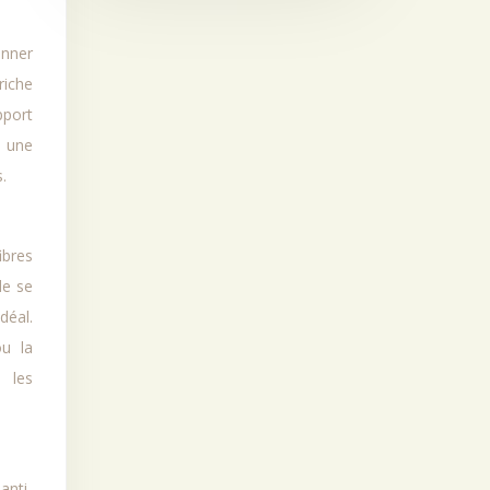
onner
riche
pport
, une
.
ibres
de se
déal.
ou la
n les
anti-