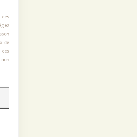
e des
égiez
isson
ux de
t des
x non