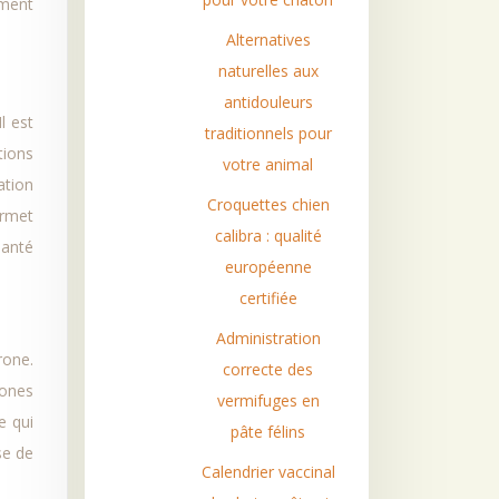
mment
Alternatives
naturelles aux
antidouleurs
l est
traditionnels pour
tions
votre animal
ation
Croquettes chien
ermet
calibra : qualité
santé
européenne
certifiée
Administration
rone.
correcte des
mones
vermifuges en
e qui
pâte félins
se de
Calendrier vaccinal