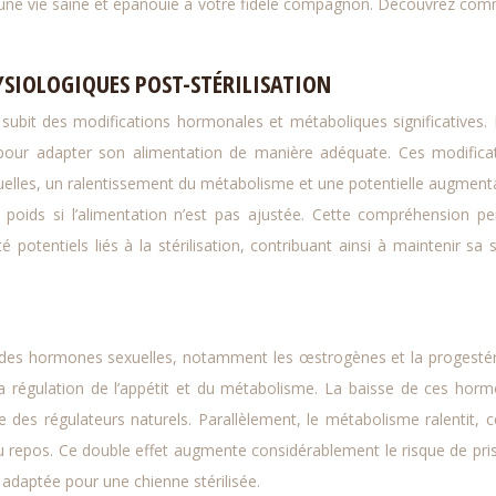
nsi une vie saine et épanouie à votre fidèle compagnon. Découvrez co
SIOLOGIQUES POST-STÉRILISATION
e subit des modifications hormonales et métaboliques significatives. I
pour adapter son alimentation de manière adéquate. Ces modifica
lles, un ralentissement du métabolisme et une potentielle augment
 poids si l’alimentation n’est pas ajustée. Cette compréhension p
 potentiels liés à la stérilisation, contribuant ainsi à maintenir sa 
le des hormones sexuelles, notamment les œstrogènes et la progesté
 régulation de l’appétit et du métabolisme. La baisse de ces hor
e des régulateurs naturels. Parallèlement, le métabolisme ralentit, c
au repos. Ce double effet augmente considérablement le risque de pri
 adaptée pour une chienne stérilisée.