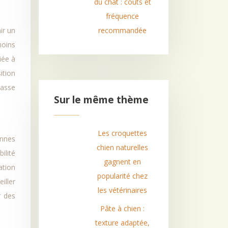
du chat : coûts et
fréquence
ir un
recommandée
moins
iée à
ition
masse
Sur le même thème
Les croquettes
ennes
chien naturelles
ilité
gagnent en
ation
popularité chez
iller
les vétérinaires
r des
Pâte à chien :
texture adaptée,