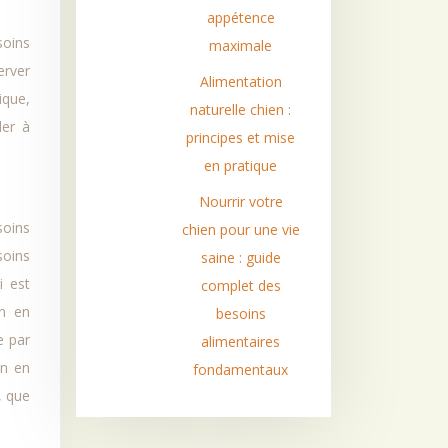
appétence
soins
maximale
erver
Alimentation
ique,
naturelle chien :
der à
principes et mise
en pratique
Nourrir votre
soins
chien pour une vie
soins
saine : guide
i est
complet des
on en
besoins
e par
alimentaires
on en
fondamentaux
, que