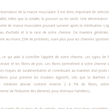
réservation de la masse musculaire. Il est donc important de sélecti
té, telles que la volaille, le poisson ou les œufs. Une alimentation 
rte de masse musculaire pouvant survenir après la stérilisation. L’a
eau d’activité et à la race de votre chienne. De manière générale
enir au moins 25% de protéines, voire plus pour les chiennes sportives
, ce qui aide à contrôler l’appétit de votre chienne. Les types de f
tterave et les fibres de pois. Les fibres permettent à votre chienne 
les risques de suralimentation et contribuant au maintien d’un poids i
bres pour prévenir les troubles digestifs, tels que la diarrhée 
e stérilisée devrait contenir environ 2 à 5% de fibres, selo
ne de l’Industrie des Aliments pour Animaux Familiers).
a santé de la peau et du pelage, ainsi que pour leurs propriétés 