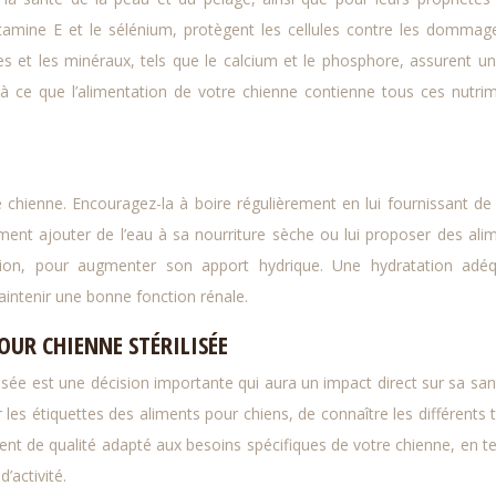
tamine E et le sélénium, protègent les cellules contre les dommag
es et les minéraux, tels que le calcium et le phosphore, assurent u
 à ce que l’alimentation de votre chienne contienne tous ces nutri
e chienne. Encouragez-la à boire régulièrement en lui fournissant de 
ment ajouter de l’eau à sa nourriture sèche ou lui proposer des ali
on, pour augmenter son apport hydrique. Une hydratation adéq
maintenir une bonne fonction rénale.
UR CHIENNE STÉRILISÉE
lisée est une décision importante qui aura un impact direct sur sa san
r les étiquettes des aliments pour chiens, de connaître les différents 
ment de qualité adapté aux besoins spécifiques de votre chienne, en t
’activité.