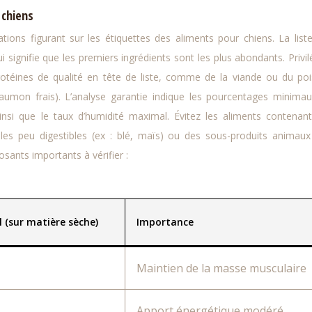
 chiens
tions figurant sur les étiquettes des aliments pour chiens. La list
i signifie que les premiers ingrédients sont les plus abondants. Privil
rotéines de qualité en tête de liste, comme de la viande ou du po
 saumon frais). L’analyse garantie indique les pourcentages minima
insi que le taux d’humidité maximal. Évitez les aliments contenan
ales peu digestibles (ex : blé, maïs) ou des sous-produits animau
osants importants à vérifier :
 (sur matière sèche)
Importance
Maintien de la masse musculaire
Apport énergétique modéré