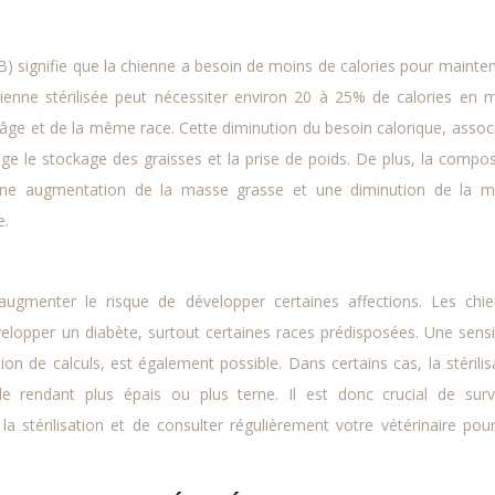
 signifie que la chienne a besoin de moins de calories pour mainten
ienne stérilisée peut nécessiter environ 20 à 25% de calories en 
ge et de la même race. Cette diminution du besoin calorique, assoc
ge le stockage des graisses et la prise de poids. De plus, la compos
 une augmentation de la masse grasse et une diminution de la 
e.
t augmenter le risque de développer certaines affections. Les chi
velopper un diabète, surtout certaines races prédisposées. Une sensib
n de calculs, est également possible. Dans certains cas, la stérilis
e rendant plus épais ou plus terne. Il est donc crucial de surve
a stérilisation et de consulter régulièrement votre vétérinaire pou