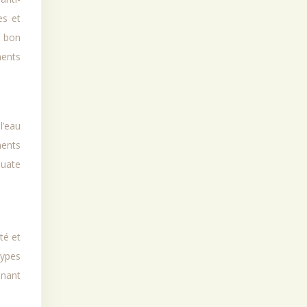
es et
n bon
ments
l’eau
ments
uate
té et
types
enant