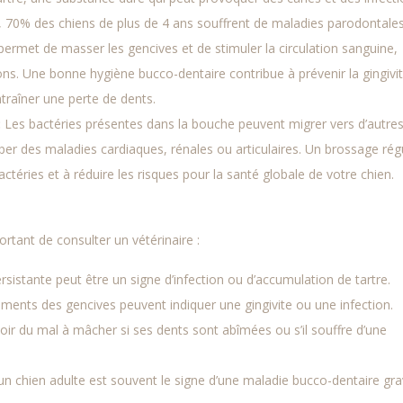
y, 70% des chiens de plus de 4 ans souffrent de maladies parodontales
ermet de masser les gencives et de stimuler la circulation sanguine,
ions. Une bonne hygiène bucco-dentaire contribue à prévenir la gingivit
traîner une perte de dents.
:
Les bactéries présentes dans la bouche peuvent migrer vers d’autre
er des maladies cardiaques, rénales ou articulaires. Un brossage régu
bactéries et à réduire les risques pour la santé globale de votre chien.
ortant de consulter un vétérinaire :
sistante peut être un signe d’infection ou d’accumulation de tartre.
ments des gencives peuvent indiquer une gingivite ou une infection.
oir du mal à mâcher si ses dents sont abîmées ou s’il souffre d’une
un chien adulte est souvent le signe d’une maladie bucco-dentaire gra