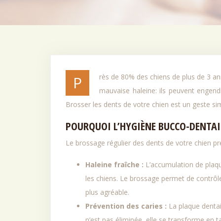
Près de 80% des chiens de plus de 3 ans souffrent de maladies dentaires. Ces problèmes ne se limitent pas à une
mauvaise haleine: ils peuvent engend
Brosser les dents de votre chien est un geste sim
POURQUOI L’HYGIÈNE BUCCO-DENTAIR
Le brossage régulier des dents de votre chien p
Haleine fraîche :
L’accumulation de plaqu
les chiens. Le brossage permet de contrôl
plus agréable.
Prévention des caries :
La plaque dentai
n’est pas éliminée, elle se transforme en t