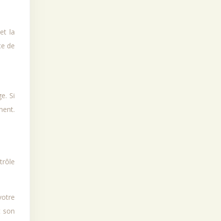
et la
ce de
e. Si
ment.
trôle
votre
t son