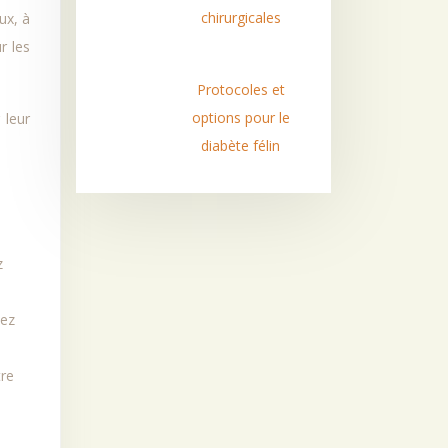
chirurgicales
ux, à
r les
Protocoles et
options pour le
 leur
diabète félin
z
vez
tre