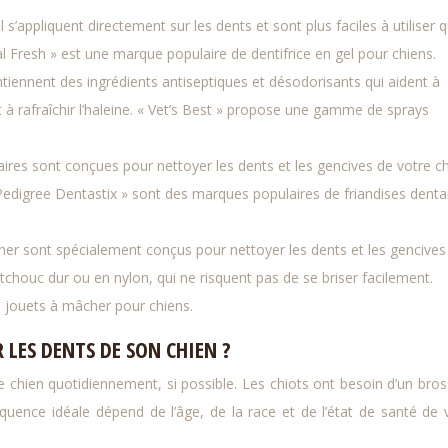
l s’appliquent directement sur les dents et sont plus faciles à utiliser 
al Fresh » est une marque populaire de dentifrice en gel pour chiens.
tiennent des ingrédients antiseptiques et désodorisants qui aident à
t à rafraîchir l’haleine. « Vet’s Best » propose une gamme de sprays
aires sont conçues pour nettoyer les dents et les gencives de votre c
 Pedigree Dentastix » sont des marques populaires de friandises denta
her sont spécialement conçus pour nettoyer les dents et les gencives
tchouc dur ou en nylon, qui ne risquent pas de se briser facilement.
 jouets à mâcher pour chiens.
 LES DENTS DE SON CHIEN ?
 chien quotidiennement, si possible. Les chiots ont besoin d’un bro
équence idéale dépend de l’âge, de la race et de l’état de santé de 