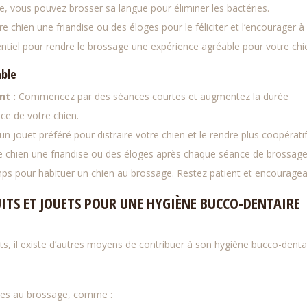
ère, vous pouvez brosser sa langue pour éliminer les bactéries.
re chien une friandise ou des éloges pour le féliciter et l’encourager à
ntiel pour rendre le brossage une expérience agréable pour votre chi
able
nt :
Commencez par des séances courtes et augmentez la durée
ce de votre chien.
 un jouet préféré pour distraire votre chien et le rendre plus coopératif
re chien une friandise ou des éloges après chaque séance de brossage
emps pour habituer un chien au brossage. Restez patient et encouragea
ITS ET JOUETS POUR UNE HYGIÈNE BUCCO-DENTAIRE
nts, il existe d’autres moyens de contribuer à son hygiène bucco-dentai
res au brossage, comme :