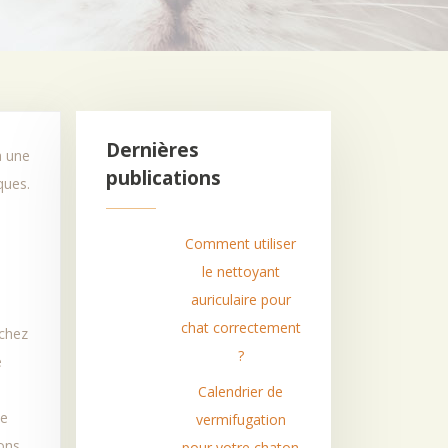
Dernières
publications
ques.
Comment utiliser
le nettoyant
auriculaire pour
chat correctement
 chez
?
e
Calendrier de
le
vermifugation
ons.
pour votre chaton