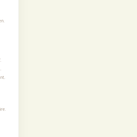
en.
.
.
nt.
re.