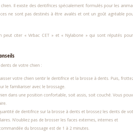
 chien. Il existe des dentifrices spécialement formulés pour les anima
ices ne sont pas destinés à être avalés et ont un goût agréable pou
on peut citer « Virbac CET » et « Nylabone » qui sont réputés pour
onseils
dents de votre chien :
ser votre chien sentir le dentifrice et la brosse à dents. Puis, frotte
r le familiariser avec le brossage.
hien dans une position confortable, soit assis, soit couché. Vous pou
ire.
antité de dentifrice sur la brosse à dents et brossez les dents de vo
ires. N’oubliez pas de brosser les faces externes, internes et
ecommandée du brossage est de 1 à 2 minutes.