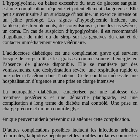
L’hypoglycémie, ou baisse excessive du taux de glucose sanguin,
est une complication fréquente et potentiellement dangereuse. Elle
peut survenir suite à un surdosage d’insuline, un exercice intense ou
un jeûne prolongé. Les signes d’hypoglycémie incluent une
faiblesse, des tremblements, des convulsions et, dans les cas sévères,
un coma. En cas de suspicion d’hypoglycémie, il est recommandé
d’appliquer du miel ou du sirop sur les gencives du chat et de
contacter immédiatement votre vétérinaire.
L’acidocétose diabétique est une complication grave qui survient
lorsque le corps utilise les graisses comme source d’énergie en
l’absence de glucose disponible. Elle se manifeste par des
vomissements, une déshydratation sévère, une respiration rapide et
une odeur d’acétone dans l’haleine. Cette condition nécessite une
hospitalisation d’urgence et une prise en charge intensive.
La neuropathie diabétique, caractérisée par une faiblesse des
membres postérieurs et une démarche plantigrade, est une
complication à long terme du diabète mal contrôlé. Une prise en
charge précoce et un bon contrôle glyc
émique peuvent aider à prévenir ou à atténuer cette complication.
D’autres complications possibles incluent les infections urinaires
récurrentes, la lipidose hépatique et les troubles oculaires comme les