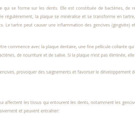
te qui se forme sur les dents. Elle est constituée de bactéries, de r
inée régulièrement, la plaque se minéralise et se transforme en tartre
s. Le tartre peut causer une inflammation des gencives (gingivite) e
tre commence avec la plaque dentaire, une fine pellicule collante qui
éries, de nourriture et de salive. Si la plaque n’est pas éliminée, elle
es gencives, provoquer des saignements et favoriser le développement d
i affectent les tissus qui entourent les dents, notamment les genciv
ssivement et peuvent entraîner: