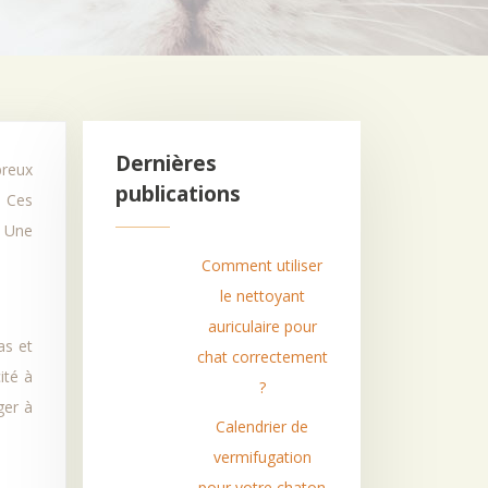
Dernières
publications
. Ces
. Une
Comment utiliser
le nettoyant
auriculaire pour
as et
chat correctement
ité à
?
ger à
Calendrier de
vermifugation
pour votre chaton