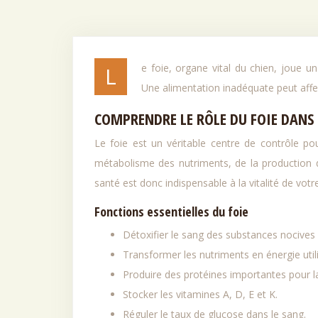
Le foie, organe vital du chien, joue un rôle crucial dans de nombreuses fonctions essentielles à son bien-être.
Une alimentation inadéquate peut affe
COMPRENDRE LE RÔLE DU FOIE DANS 
Le foie est un véritable centre de contrôle pou
métabolisme des nutriments, de la production d
santé est donc indispensable à la vitalité de vo
Fonctions essentielles du foie
Détoxifier le sang des substances nocives 
Transformer les nutriments en énergie util
Produire des protéines importantes pour l
Stocker les vitamines A, D, E et K.
Réguler le taux de glucose dans le sang.