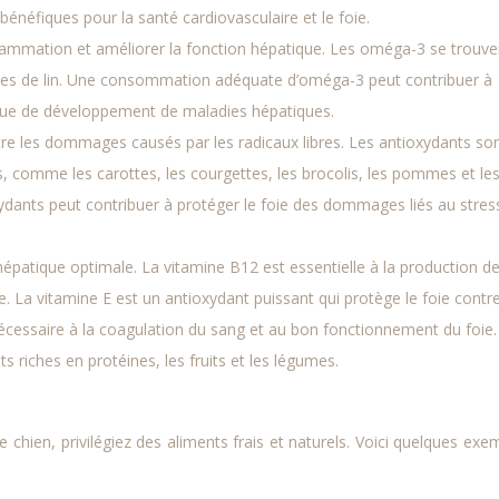
néfiques pour la santé cardiovasculaire et le foie.
nflammation et améliorer la fonction hépatique. Les oméga-3 se trouve
nes de lin. Une consommation adéquate d’oméga-3 peut contribuer à
isque de développement de maladies hépatiques.
tre les dommages causés par les radicaux libres. Les antioxydants so
s, comme les carottes, les courgettes, les brocolis, les pommes et le
ydants peut contribuer à protéger le foie des dommages liés au stres
hépatique optimale. La vitamine B12 est essentielle à la production d
e. La vitamine E est un antioxydant puissant qui protège le foie contre
écessaire à la coagulation du sang et au bon fonctionnement du foie
s riches en protéines, les fruits et les légumes.
 chien, privilégiez des aliments frais et naturels. Voici quelques exe