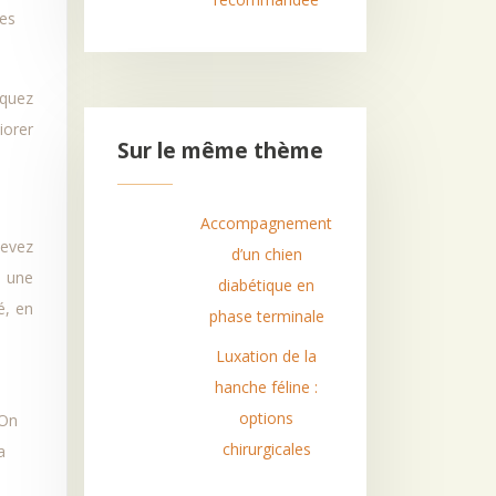
ies
rquez
iorer
Sur le même thème
Accompagnement
devez
d’un chien
r une
diabétique en
é, en
phase terminale
Luxation de la
hanche féline :
options
 On
chirurgicales
a