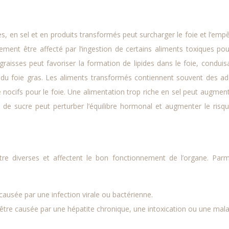
es, en sel et en produits transformés peut surcharger le foie et l’emp
ment être affecté par l’ingestion de certains aliments toxiques pou
raisses peut favoriser la formation de lipides dans le foie, conduis
du foie gras. Les aliments transformés contiennent souvent des add
nocifs pour le foie. Une alimentation trop riche en sel peut augment
ès de sucre peut perturber l’équilibre hormonal et augmenter le risq
re diverses et affectent le bon fonctionnement de l’organe. Parm
causée par une infection virale ou bactérienne.
ut être causée par une hépatite chronique, une intoxication ou une mal