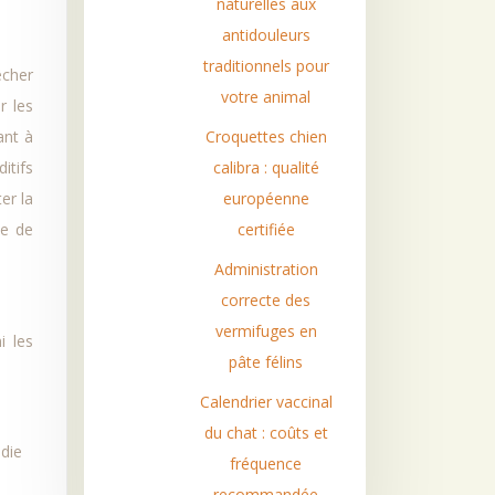
naturelles aux
antidouleurs
traditionnels pour
êcher
votre animal
r les
ant à
Croquettes chien
itifs
calibra : qualité
er la
européenne
ue de
certifiée
Administration
correcte des
vermifuges en
i les
pâte félins
Calendrier vaccinal
du chat : coûts et
adie
fréquence
recommandée