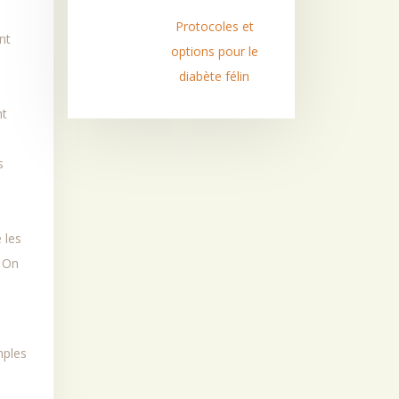
Protocoles et
nt
options pour le
diabète félin
nt
s
s
e
 les
. On
mples