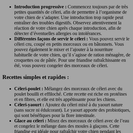
Introduction progressive :
Commencez toujours par de très
petites quantités de céleri, afin de permettre à l’organisme de
votre chien de s’adapter. Une introduction trop rapide peut
entraîner des troubles digestifs. Observez attentivement la
réaction de votre chien après chaque introduction, afin de
détecter d’éventuelles allergies ou intolérances.
Différentes façons de servir le céleri :
Vous pouvez servir le
céleri cru, coupé en petits morceaux ou en bâtonnets. Vous
pouvez également le mixer et l’ajouter à la nourriture
habituelle de votre chien, qu’il s’agisse de ration ménagère, de
croquettes ou de pâtée. Pour une friandise rafraîchissante en
été, vous pouvez congeler des morceaux de céleri.
Recettes simples et rapides :
Céleri-poulet :
Mélangez des morceaux de céleri avec du
poulet bouilli et effiloché. Cette recette est riche en protéines
et en fibres, et elle est très appétissante pour les chiens.
Céleri-yaourt :
Ajoutez du céleri mixé à du yaourt nature
(sans sucre ni édulcorant). Le yaourt apporte des probiotiques,
qui sont bénéfiques pour la flore intestinale.
Glace au céleri :
Mixez des morceaux de céleri avec de l’eau
et congelez le mélange dans des moules à glaçons. Cette
friandise est idéale pour rafraîchir votre chien pendant les